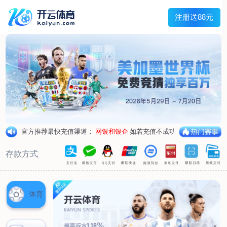
主菜单
走进我们
产品中心
新闻中心
客户服务
联系我们
走进我们
公司简介
企业荣誉
企业形象
产品中心
空气呼吸器
氧气呼吸器
自救器
校验仪
充气泵
苏生器
防化服