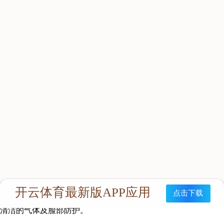
HYZ4 正压式氧气呼吸器
产品特点
HYZ4（C）型隔绝式正压氧气呼吸器（以下简称呼吸器）是以
碳纤维气瓶承载压缩氧气为气源的密闭式循环供人体呼吸及保护
的装置，能给佩戴的作业人员供大于4小时的内部循环氧气供
应，能完全的隔离外界环境空气，起到绝对的呼吸保护作用。本
产品充分吸收了国内外同类产品的先进特点，在设计上主要突出
的特点有：结构紧凑、佩戴舒适、体积小、气仓大、重量轻、拆
装简单、使用方便等优化。并且企业应用了先进的生产工艺和管
理模式，从而确保了本产品的美观性与耐用性。
主要用途
本产品以内循环供氧方式保证进入有害环境区域的作业人员提供
清洁的气体及脸部防护。